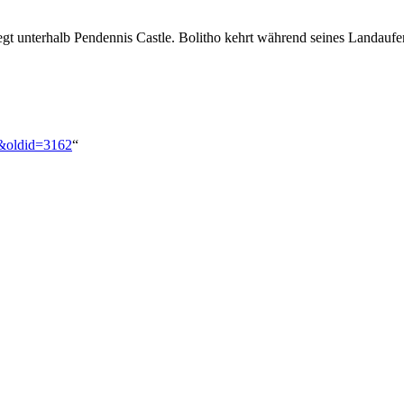
gt unterhalb Pendennis Castle. Bolitho kehrt während seines Landaufe
h&oldid=3162
“