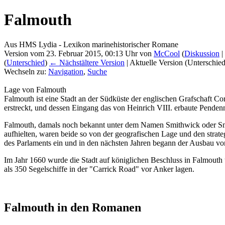
Falmouth
Aus HMS Lydia - Lexikon marinehistorischer Romane
Version vom 23. Februar 2015, 00:13 Uhr von
McCool
(
Diskussion
|
(
Unterschied
)
← Nächstältere Version
| Aktuelle Version (Unterschie
Wechseln zu:
Navigation
,
Suche
Lage von Falmouth
Falmouth ist eine Stadt an der Südküste der englischen Grafschaft Co
erstreckt, und dessen Eingang das von Heinrich VIII. erbaute Pendenni
Falmouth, damals noch bekannt unter dem Namen Smithwick oder Smit
aufhielten, waren beide so von der geografischen Lage und den strateg
des Parlaments ein und in den nächsten Jahren begann der Ausbau v
Im Jahr 1660 wurde die Stadt auf königlichen Beschluss in Falmouth 
als 350 Segelschiffe in der "Carrick Road" vor Anker lagen.
Falmouth in den Romanen