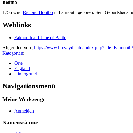
Bolitho
1756 wird
Richard Bolitho
in Falmouth geboren. Sein Geburtshaus lie
Weblinks
Falmouth auf Line of Battle
Abgerufen von „
https://www.hms-lydia.de/index.php?title=Falmout
Kategorien
:
Orte
England
Hintergrund
Navigationsmenü
Meine Werkzeuge
Anmelden
Namensräume