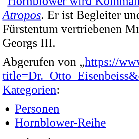
"
Hornblower wird Komman
Atropos
. Er ist Begleiter u
Fürstentum vertriebenen Mr
Georgs III.
Abgerufen von „
https://ww
title=Dr._Otto_Eisenbeiss
Kategorien
:
Personen
Hornblower-Reihe