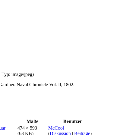
E-Typ:
image/jpeg
)
ardner. Naval Chronicle Vol. II, 1802.
Maße
Benutzer
474 × 593
McCool
(63 KB)
(
Diskussion
|
Beiträge
)