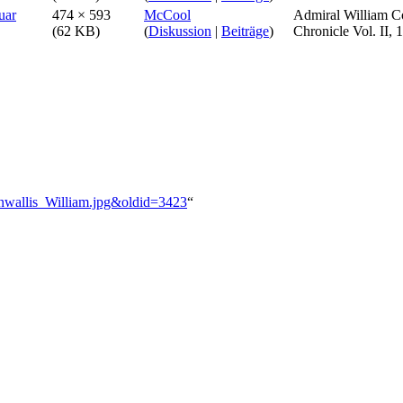
474 × 593
McCool
Admiral William C
(62 KB)
(
Diskussion
|
Beiträge
)
Chronicle Vol. II, 
rnwallis_William.jpg&oldid=3423
“