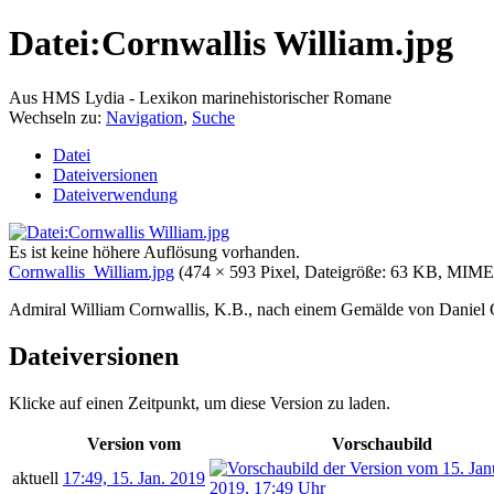
Datei:Cornwallis William.jpg
Aus HMS Lydia - Lexikon marinehistorischer Romane
Wechseln zu:
Navigation
,
Suche
Datei
Dateiversionen
Dateiverwendung
Es ist keine höhere Auflösung vorhanden.
Cornwallis_William.jpg
‎
(474 × 593 Pixel, Dateigröße: 63 KB, MIM
Admiral William Cornwallis, K.B., nach einem Gemälde von Daniel G
Dateiversionen
Klicke auf einen Zeitpunkt, um diese Version zu laden.
Version vom
Vorschaubild
aktuell
17:49, 15. Jan. 2019