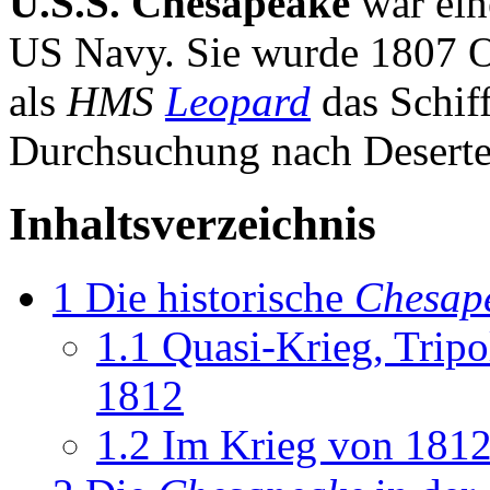
U.S.S. Chesapeake
war eine
US Navy. Sie wurde 1807 Op
als
HMS
Leopard
das Schif
Durchsuchung nach Deserte
Inhaltsverzeichnis
1
Die historische
Chesap
1.1
Quasi-Krieg, Trip
1812
1.2
Im Krieg von 181