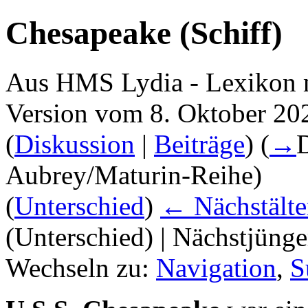
Chesapeake (Schiff)
Aus HMS Lydia - Lexikon 
Version vom 8. Oktober 20
(
Diskussion
|
Beiträge
)
(
→
D
Aubrey/Maturin-Reihe
)
(
Unterschied
)
← Nächstälte
(Unterschied) | Nächstjüng
Wechseln zu:
Navigation
,
S