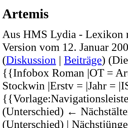
Artemis
Aus HMS Lydia - Lexikon 
Version vom 12. Januar 20
(
Diskussion
|
Beiträge
)
(Die
{{Infobox Roman |OT = Arte
Stockwin |Erstv = |Jahr = 
{{Vorlage:Navigationsleis
(Unterschied) ← Nächstälter
(Unterschied) | Nächstjüng