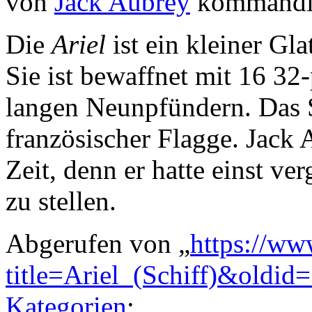
von
Jack Aubrey
kommandie
Die
Ariel
ist ein kleiner Gla
Sie ist bewaffnet mit 16 3
langen Neunpfündern. Das S
französischer Flagge. Jack 
Zeit, denn er hatte einst ve
zu stellen.
Abgerufen von „
https://ww
title=Ariel_(Schiff)&oldid
Kategorien
: