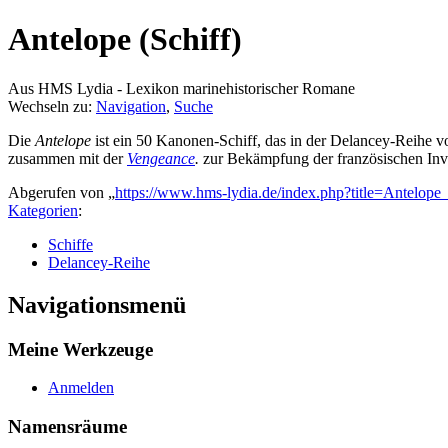
Antelope (Schiff)
Aus HMS Lydia - Lexikon marinehistorischer Romane
Wechseln zu:
Navigation
,
Suche
Die
Antelope
ist ein 50 Kanonen-Schiff, das in der Delancey-Reihe 
zusammen mit der
Vengeance
.
zur Bekämpfung der französischen Invas
Abgerufen von „
https://www.hms-lydia.de/index.php?title=Antelope
Kategorien
:
Schiffe
Delancey-Reihe
Navigationsmenü
Meine Werkzeuge
Anmelden
Namensräume