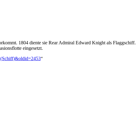
vorkommt. 1804 diente sie Rear Admiral Edward Knight als Flaggschi
ionsflotte eingesetzt.
_(Schiff)&oldid=2453
“