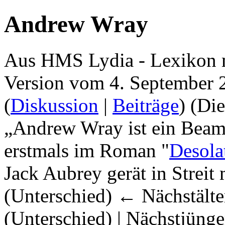
Andrew Wray
Aus HMS Lydia - Lexikon 
Version vom 4. September 
(
Diskussion
|
Beiträge
)
(Die
„Andrew Wray ist ein Beamte
erstmals im Roman "
Desola
Jack Aubrey gerät in Streit
(Unterschied) ← Nächstälter
(Unterschied) | Nächstjüng