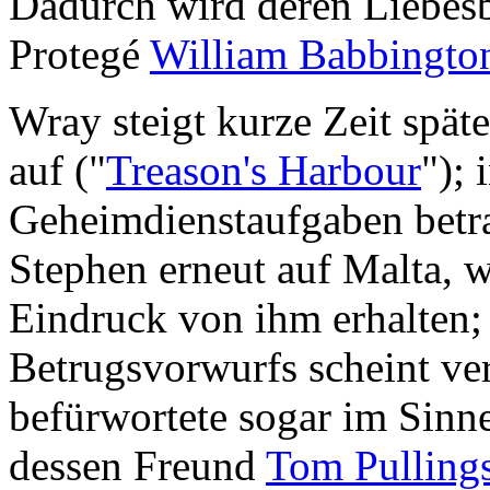
Dadurch wird deren Liebes
Protegé
William Babbingto
Wray steigt kurze Zeit spät
auf ("
Treason's Harbour
"); 
Geheimdienstaufgaben betr
Stephen erneut auf Malta, 
Eindruck von ihm erhalten;
Betrugsvorwurfs scheint ve
befürwortete sogar im Sinn
dessen Freund
Tom Pulling