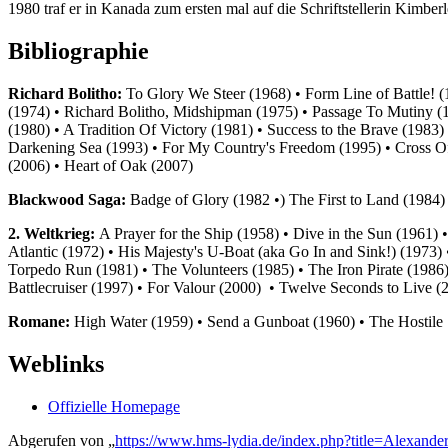
1980 traf er in Kanada zum ersten mal auf die Schriftstellerin Kimberl
Bibliographie
Richard Bolitho:
To Glory We Steer (1968) • Form Line of Battle! 
(1974) • Richard Bolitho, Midshipman (1975) • Passage To Mutiny (
(1980) • A Tradition Of Victory (1981) • Success to the Brave (1983
Darkening Sea (1993) • For My Country's Freedom (1995) • Cross Of
(2006) • Heart of Oak (2007)
Blackwood Saga:
Badge of Glory (1982 •) The First to Land (1984)
2. Weltkrieg:
A Prayer for the Ship (1958) • Dive in the Sun (1961
Atlantic (1972) • His Majesty's U-Boat (aka Go In and Sink!) (1973)
Torpedo Run (1981) • The Volunteers (1985) • The Iron Pirate (1986
Battlecruiser (1997) • For Valour (2000) • Twelve Seconds to Live (
Romane:
High Water (1959) • Send a Gunboat (1960) • The Hostile 
Weblinks
Offizielle Homepage
Abgerufen von „
https://www.hms-lydia.de/index.php?title=Alexan