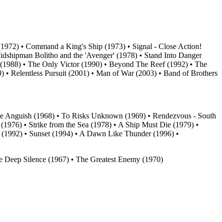
(1972) • Command a King's Ship (1973) • Signal - Close Action!
dshipman Bolitho and the 'Avenger' (1978) • Stand Into Danger
h (1988) • The Only Victor (1990) • Beyond The Reef (1992) • The
• Relentless Pursuit (2001) • Man of War (2003) • Band of Brothers
 the Anguish (1968) • To Risks Unknown (1969) • Rendezvous - South
(1976) • Strike from the Sea (1978) • A Ship Must Die (1979) •
d (1992) • Sunset (1994) • A Dawn Like Thunder (1996) •
he Deep Silence (1967) • The Greatest Enemy (1970)