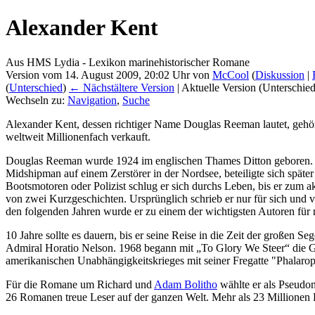
Alexander Kent
Aus HMS Lydia - Lexikon marinehistorischer Romane
Version vom 14. August 2009, 20:02 Uhr von
McCool
(
Diskussion
|
(
Unterschied
)
← Nächstältere Version
| Aktuelle Version (Unterschie
Wechseln zu:
Navigation
,
Suche
Alexander Kent, dessen richtiger Name Douglas Reeman lautet, gehö
weltweit Millionenfach verkauft.
Douglas Reeman wurde 1924 im englischen Thames Ditton geboren. Nac
Midshipman auf einem Zerstörer in der Nordsee, beteiligte sich späte
Bootsmotoren oder Polizist schlug er sich durchs Leben, bis er zum 
von zwei Kurzgeschichten. Ursprünglich schrieb er nur für sich und v
den folgenden Jahren wurde er zu einem der wichtigsten Autoren fü
10 Jahre sollte es dauern, bis er seine Reise in die Zeit der großen 
Admiral Horatio Nelson. 1968 begann mit „To Glory We Steer“ die 
amerikanischen Unabhängigkeitskrieges mit seiner Fregatte "Phalarope
Für die Romane um Richard und
Adam Bolitho
wählte er als Pseudo
26 Romanen treue Leser auf der ganzen Welt. Mehr als 23 Millionen E