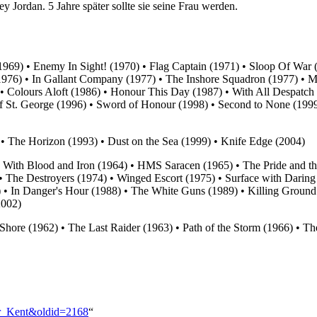
ey Jordan. 5 Jahre später sollte sie seine Frau werden.
(1969) • Enemy In Sight! (1970) • Flag Captain (1971) • Sloop Of War 
1976) • In Gallant Company (1977) • The Inshore Squadron (1977) • Mi
) • Colours Aloft (1986) • Honour This Day (1987) • With All Despatc
 St. George (1996) • Sword of Honour (1998) • Second to None (1999) 
 • The Horizon (1993) • Dust on the Sea (1999) • Knife Edge (2004)
) • With Blood and Iron (1964) • HMS Saracen (1965) • The Pride and
 • The Destroyers (1974) • Winged Escort (1975) • Surface with Daring 
) • In Danger's Hour (1988) • The White Guns (1989) • Killing Groun
2002)
Shore (1962) • The Last Raider (1963) • Path of the Storm (1966) • T
der_Kent&oldid=2168
“