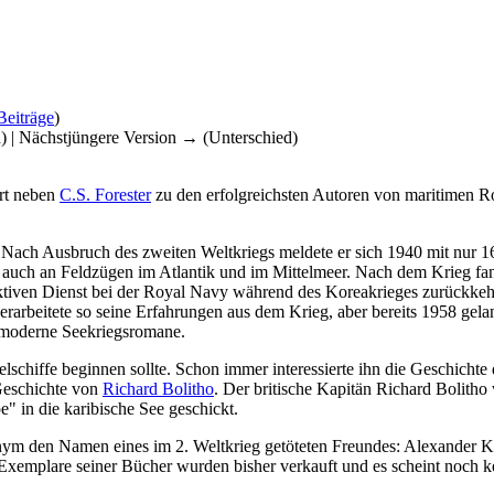
Beiträge
)
d) | Nächstjüngere Version → (Unterschied)
rt neben
C.S. Forester
zu den erfolgreichsten Autoren von maritimen 
h Ausbruch des zweiten Weltkriegs meldete er sich 1940 mit nur 16 J
r auch an Feldzügen im Atlantik und im Mittelmeer. Nach dem Krieg fan
aktiven Dienst bei der Royal Navy während des Koreakrieges zurückkehr
erarbeitete so seine Erfahrungen aus dem Krieg, aber bereits 1958 gel
r moderne Seekriegsromane.
Segelschiffe beginnen sollte. Schon immer interessierte ihn die Geschic
Geschichte von
Richard Bolitho
. Der britische Kapitän Richard Bolitho
" in die karibische See geschickt.
nym den Namen eines im 2. Weltkrieg getöteten Freundes: Alexander K
xemplare seiner Bücher wurden bisher verkauft und es scheint noch ke