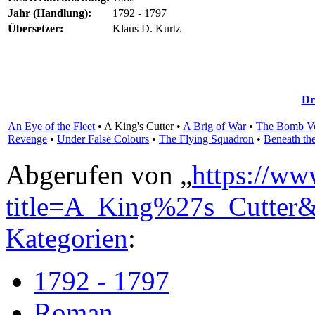
Jahr (Handlung):
1792 - 1797
Übersetzer:
Klaus D. Kurtz
Dr
An Eye of the Fleet
•
A King's Cutter
•
A Brig of War
•
The Bomb Ve
Revenge
•
Under False Colours
•
The Flying Squadron
•
Beneath th
Abgerufen von „
https://ww
title=A_King%27s_Cutter
Kategorien
:
1792 - 1797
Roman