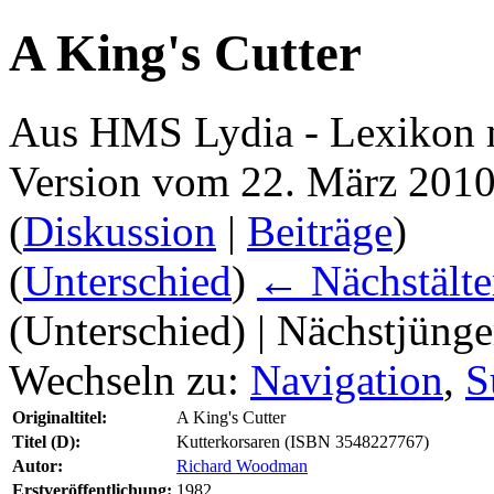
A King's Cutter
Aus HMS Lydia - Lexikon 
Version vom 22. März 2010
(
Diskussion
|
Beiträge
)
(
Unterschied
)
← Nächstälte
(Unterschied) | Nächstjüng
Wechseln zu:
Navigation
,
S
Originaltitel:
A King's Cutter
Titel (D):
Kutterkorsaren (ISBN 3548227767)
Autor:
Richard Woodman
Erstveröffentlichung:
1982