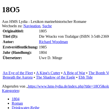
18O5
Aus HMS Lydia - Lexikon marinehistorischer Romane
Wechseln zu:
Navigation
,
Suche
Originaltitel:
1805
Titel (D):
Die Wracks von Trafalgar (ISBN 3-548-2369
Autor:
Richard Woodman
Erstveröffentlichung:
1985
Jahr (Handlung):
1804
Übersetzer:
Uwe D. Minge
An Eye of the Fleet
•
A King's Cutter
•
A Brig of War
•
The Bomb Ve
Beneath the Aurora
•
The Shadow of the Eagle
•
Ebb Tide
Abgerufen von „
https://www.hms-lydia.de/index.php?title=18O5&o
Kategorien
:
1804
Roman
Drinkwater-Reihe