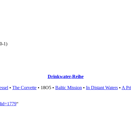
0-1)
Drinkwater-Reihe
ssel
•
The Corvette
•
18O5
•
Baltic Mission
•
In Distant Waters
•
A Pr
ldid=1779
“